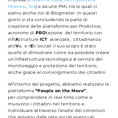
Milanesi
,
Tea
) e alcune PMI, t
ra le quali ci
siamo anche noi di Blogmeter. In questi
giorni si sta concludendo la parte di
creazione delle piattaforme per ProActive,
acronimo di
PRO
tezione del territorio con
infr
A
ttrutture
ICT
avanzate, cittadinanza
atti
V
a, e r
E
ti sociali: il suo scopo è stato
quello di dimostrare come sia possibile creare
un’infrastruttura tecnologica al servizio del
monitoraggio e protezione del territorio,
anche grazie al coinvolgimento dei cittadini.
All’interno del progetto, abbiamo realizzato la
piattaforma
“People on the Move”
,
per comprendere in real-time come si
muovono i cittadini nel territorio e
individuare attraverso l’analisi dei contenuti
che arrivano dalle rete sociali eventuali