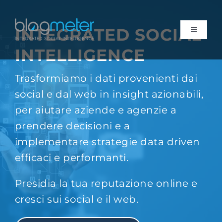
Salta
al
INTEGRATED SOCIAL
contenuto
Toggle
Navigati
INTELLIGENCE
Suite
Trasformiamo i dati provenienti dai
Consulenza
social e dal web in insight azionabili,
per aiutare aziende e agenzie a
Research
prendere decisioni e a
implementare strategie data driven
Risorse
efficaci e performanti.
Presidia la tua reputazione online e
Chi siamo
cresci sui social e il web.
Contattaci