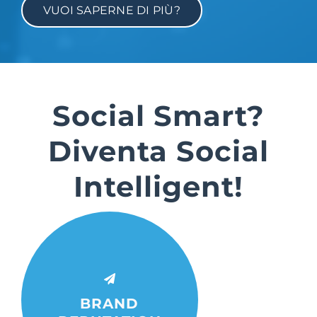
VUOI SAPERNE DI PIÙ?
Suite Login
Social Smart?
Diventa Social
Intelligent!
Scopri la reputazione del
tuo brand analizzando le
conversazioni online dal più
BRAND
ampio database italiano