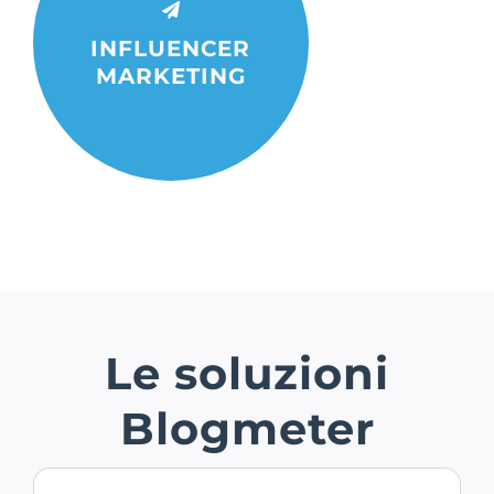
un database di +10.000
profili e comprendine il
INFLUENCER
reale impatto
MARKETING
Le soluzioni
Blogmeter