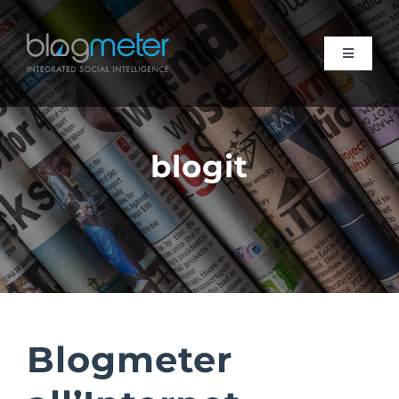
Salta
al
contenuto
Toggle
Navigati
Suite
blogit
Consulenza
Research
Risorse
Chi siamo
Blogmeter
Contattaci