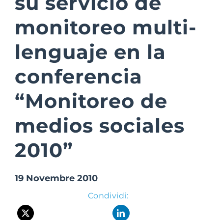
su servicio de
monitoreo multi-
Suite Login
lenguaje en la
conferencia
“Monitoreo de
medios sociales
2010”
19 Novembre 2010
Condividi: