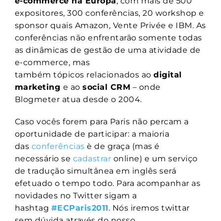
e-commerce na Europa
, com mais de 500
expositores, 300 conferências, 20 workshop e
sponsor quais Amazon, Vente Privée e IBM. As
conferências não enfrentarão somente todas
as dinâmicas de gestão de uma atividade de
e-commerce, mas
também tópicos relacionados ao
digital
marketing
e ao
social CRM
– onde
Blogmeter atua desde o 2004.
Caso vocês forem para Paris não percam a
oportunidade de participar: a maioria
das
conferências
è de graça (mas é
necessário se
cadastrar
online) e um serviço
de tradução simultânea em inglês será
efetuado o tempo todo. Para acompanhar as
novidades no Twitter sigam a
hashtag
#ECParis2011
. Nós iremos twittar
sem dúvida através do nosso