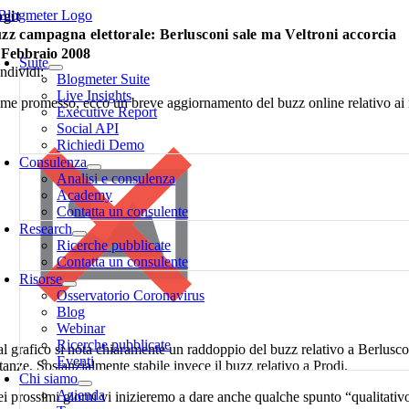
Salta
ogit
al
zz campagna elettorale: Berlusconi sale ma Veltroni accorcia
oggle
contenuto
 Febbraio 2008
avigation
Suite
ndividi:
Blogmeter Suite
Live Insights
me promesso, ecco un breve aggiornamento del buzz online relativo ai no
Executive Report
Social API
Richiedi Demo
Consulenza
Analisi e consulenza
Academy
Contatta un consulente
Research
Ricerche pubblicate
Contatta un consulente
Risorse
Osservatorio Coronavirus
Blog
Webinar
Ricerche pubblicate
l grafico si nota chiaramente un raddoppio del buzz relativo a Berlusconi
Eventi
tanze. Sostanzialmente stabile invece il buzz relativo a Prodi.
Chi siamo
Azienda
 prossimi giorni vi inizieremo a dare anche qualche spunto “qualitativo”