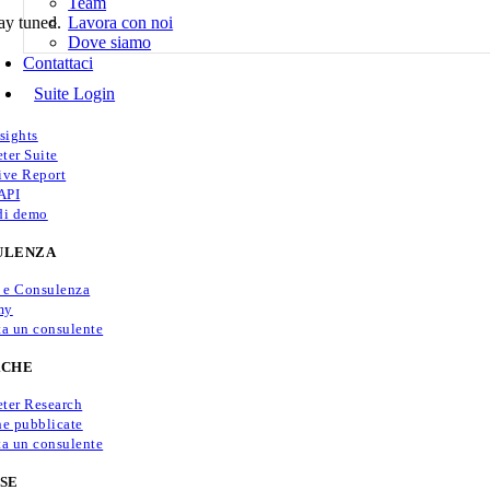
Team
ay tuned.
Lavora con noi
Dove siamo
Contattaci
Suite Login
sights
ter Suite
ive Report
API
di demo
ULENZA
i e Consulenza
my
ta un consulente
RCHE
ter Research
he pubblicate
ta un consulente
SE