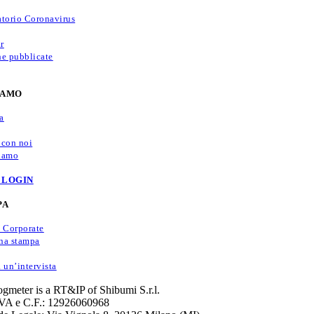
atorio Coronavirus
r
he pubblicate
IAMO
a
 con noi
iamo
 LOGIN
PA
e Corporate
na stampa
 un’intervista
ogmeter is a RT&IP of Shibumi S.r.l.
IVA e C.F.: 12926060968