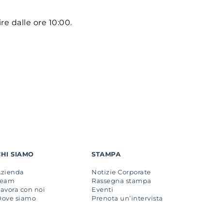
ire dalle ore 10:00.
CHI SIAMO
STAMPA
Azienda
Notizie Corporate
Team
Rassegna stampa
avora con noi
Eventi
Dove siamo
Prenota un’intervista