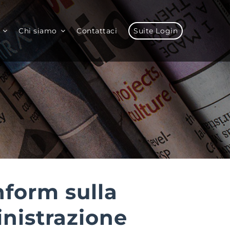
Chi siamo
Contattaci
Suite Login
nform sulla
inistrazione