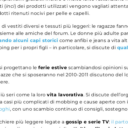
i (
inci
) dei
prodotti utilizzati vengono vagliati atten
ti ritenuti nocivi per pelle e capelli.
a di vestiti diversi e tessuti più leggeri: le ragazze f
ieme alle amiche del forum. Le donne più adulte par
ando alcuni capi storici
come anfibi e jeans a vita alt
 per i propri figli – in particolare, si discute di
qual
 si progettano le
ferie estive
scambiandosi opinioni su 
ragazze che si sposeranno nel 2010-2011 discutono del l
dere.
iù seri come la loro
vita lavorativa
. Si discute dell’o
o a casi più complicati di mobbing e cause aperte con il
foghi
, con uno scambio continuo di consigli, sostegno e,
cchiere più leggere legate a
gossip e serie TV
:
il parto