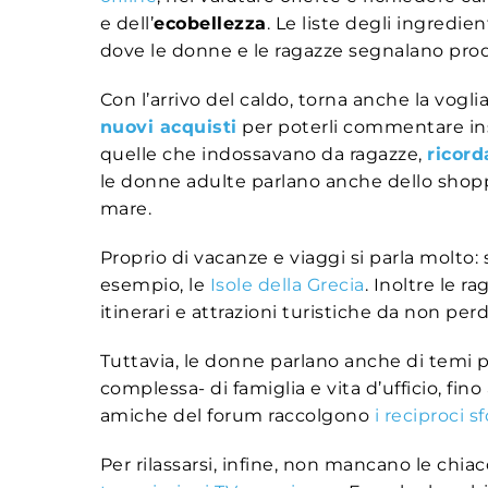
e dell’
ecobellezza
. Le liste degli ingredient
dove le donne e le ragazze segnalano prodot
Con l’arrivo del caldo, torna anche la vogli
nuovi acquisti
per poterli commentare ins
quelle che indossavano da ragazze,
ricord
le donne adulte parlano anche dello shopping
mare.
Proprio di vacanze e viaggi si parla molto:
esempio, le
Isole della Grecia
. Inoltre le 
itinerari e attrazioni turistiche da non per
Tuttavia, le donne parlano anche di temi p
complessa- di famiglia e vita d’ufficio, fin
amiche del forum raccolgono
i reciproci s
Per rilassarsi, infine, non mancano le chia