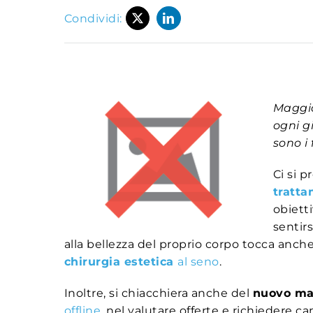
Condividi:
Maggio
ogni g
sono i
Ci si p
tratta
obiett
sentir
alla bellezza del proprio corpo tocca anch
chirurgia estetica
al seno
.
Inoltre, si chiacchiera anche del
nuovo ma
offline
, nel valutare offerte e richiedere ca