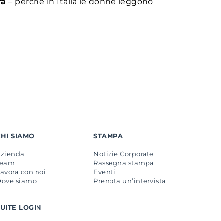
ra
– perché in Italia le donne leggono
CHI SIAMO
STAMPA
Azienda
Notizie Corporate
Team
Rassegna stampa
avora con noi
Eventi
Dove siamo
Prenota un’intervista
SUITE LOGIN