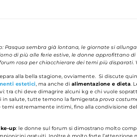
: Pasqua sembra già lontana, le giornate si allunga
iorno di più alle ferie estive, le donne approfittano d
 forum rosa per chiacchierare dei temi più disparati.
repara alla bella stagione, ovviamente. Si discute quin
menti estetici
, ma anche di
alimentazione e dieta
. 
ivi: tra chi deve dimagrire alcuni kg e chi vuole sopra
si in salute, tutte temono la famigerata
prova costum
e temi estremamente intimi, fino alla condivisione de
ke-up
: le donne sul forum si dimostrano molto comp
mpionicini gratuiti. Inoltre è molto forte l’attenzione 