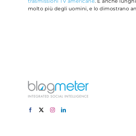
trasmissioni TV americane
. E anche lunghi
molto più degli uomini, e lo dimostrano a