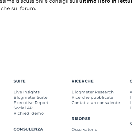
ssime discussioni e consigli sull’
ultimo libro in lettu
nche sui forum.
SUITE
RICERCHE
Live Insights
Blogmeter Research
Blogmeter Suite
Ricerche pubblicate
Executive Report
Contatta un consulente
L
Social API
Richiedi demo
RISORSE
CONSULENZA
Osservatorio