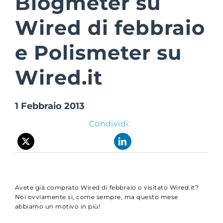
Blogmeter su
Wired di febbraio
Suite Login
e Polismeter su
Wired.it
1 Febbraio 2013
Condividi:
Avete già comprato Wired di febbraio o visitato Wired.it?
Noi ovviamente sì, come sempre, ma questo mese
abbiamo un motivo in più!