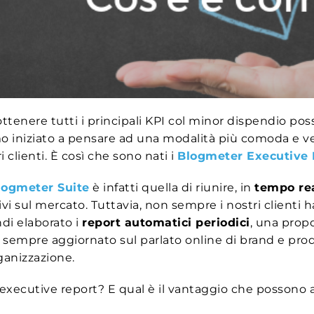
tenere tutti i principali KPI col minor dispendio poss
niziato a pensare ad una modalità più comoda e velo
 clienti. È così che sono nati i
Blogmeter Executive 
logmeter Suite
è infatti quella di riunire, in
tempo re
tivi sul mercato. Tuttavia, non sempre i nostri clienti 
di elaborato i
report automatici periodici
, una prop
e sempre aggiornato sul parlato online di brand e prod
rganizzazione.
ecutive report? E qual è il vantaggio che possono a