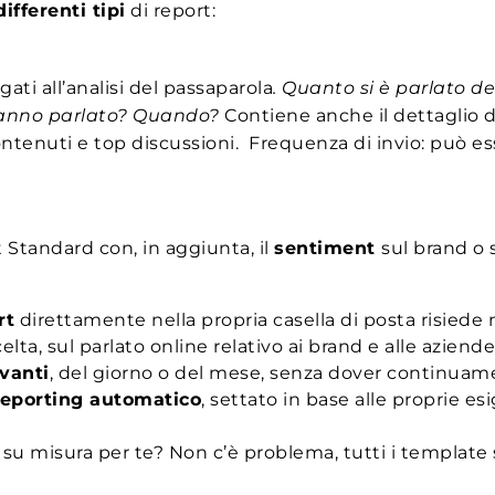
ifferenti tipi
di report:
egati all’analisi del passaparola
. Quanto si è parlato d
anno parlato? Quando?
Contiene anche il dettaglio di 
ontenuti e top discussioni. Frequenza di invio: può ess
t Standard con, in aggiunta, il
sentiment
sul brand o 
rt
direttamente nella propria casella di posta risiede 
lta, sul parlato online relativo ai brand e alle aziend
evanti
, del giorno o del mese, senza dover continuame
 reporting automatico
, settato in base alle proprie es
a su misura per te? Non c’è problema, tutti i templat