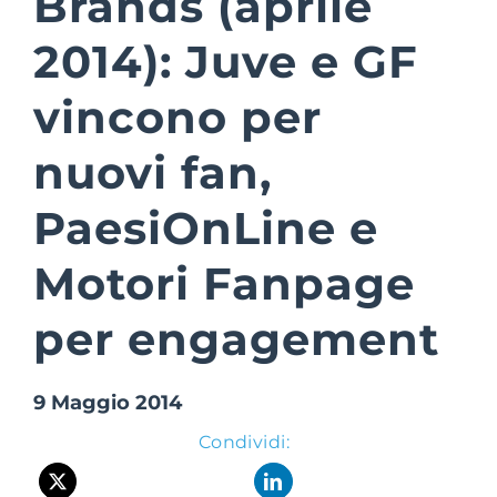
Brands (aprile
2014): Juve e GF
Suite Login
vincono per
nuovi fan,
PaesiOnLine e
Motori Fanpage
per engagement
9 Maggio 2014
Condividi: