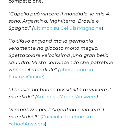
competizione.
“C
apello può vincere il mondiale, le mie 4
sono: Argentina, Inghilterra, Brasile e
Spagna.” (
ultimox su CellularMagazine
)
“Io tifavo england ma la germania
veramente ha giocato molto meglio.
Spettacolare velocissima ,una gran bella
squadra. Mi sto convincendo che potrebbe
vincere il mondiale” (
gherardino su
FinanzaOnline
)
“il brasile ha buone possibilità di vincere il
mondiale” (
Anton su Yahoo!Answers
)
“Simpatizzo per l’ Argentina e vincerà il
mondiale!!!!”
(
Cucciola di Leone su
Yahoo!Answers
)