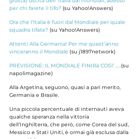
giusta) uscita dell’ italia dai mondiali, adesso
per chi farete il tifo?
(su Yahoo!Answers)
Ora che l’Italia è fuori dal Mondiale per quale
squadra tifate?
(su Yahoo!Answers)
Attenti Alla Germania! Per me quest’anno
vinceranno il Mondiale
(su j1897network)
PREVISIONE: IL MONDIALE FINIRà COSI’ …..
(su
napolimagazine)
Alla Argetina, seguono, quasi a pari merito,
Germania e Brasile.
Una piccola percentuale di internauti aveva
qualche speranza nella vittoria
dell’Inghilterra, che però, come Corea del sud,
Messico e Stati Uniti, è ormai già esclusa dalla