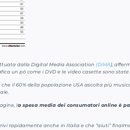
ttuata dalla Digital Media Association
(DiMA
), affe
afica un pò come i DVD e le video casette sono state 
 che il 60% della popolazione USA ascolta più music
ale.
agine, l
a spesa media dei consumatori online è pas
i rapidamente anche in Italia e che “aiuti” finalment