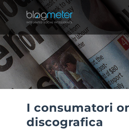
Salta
al
contenuto
I consumatori on
discografica