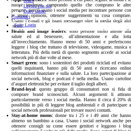
Team
nuove tendenze, comprando quello che comprano le altr
Lavora con noi
persone, perciò usano i social media per incontrare persone co
Dove siamo
le stesse opinioni, ottenere suggerimenti su cosa comprare
Contattaci
Usano l’e-mail e gli istant messanger oltre la media degli altr
Suite Login
utenti.
Health and image leaders
: sono persone molto attente all
salute ed al benessere, all’alimentazione e alla lott
all’invecchiamento. Hanno meno di 50 anni e preferiscon
leggere i blog che trattano di televisione, videogame, musica 
letteratura. Più della metà di questo segmento accede ai socia
network più di due volte al mese.
Smart green
: sono i sostenitori dei prodotti riciclati ed evitan
quelli inquinanti, hanno più di 50 anni e ricercano onlin
informazioni finanziare e sulla salute. La loro partecipazione a
social network, blog e podcast è nella media. Usano cartolin
d’auguri elettroniche per evitare il taglio degli alberi.
Brand-loyal
: questo gruppo di consumatori non si fida d
comprare brand sconosciuti. Alcuni argomenti li attiran
particolarmente verso i social media. Hanno il circa il 20% d
possibilità in più di leggere blog ambientali e di partecipare 
social network professionali per trovare nuovi contatti.
Stay-at-home moms
: donne tra i 25 e i 49 anni che hann
almeno un bambino a casa. Usano i social network anche pe
ottenere consigli su come essere genitori e leggono i blo