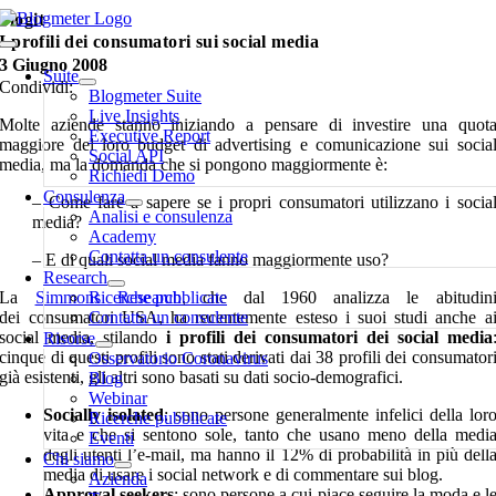
Salta
blogit
al
I profili dei consumatori sui social media
Toggle
contenuto
3 Giugno 2008
Navigation
Suite
Condividi:
Blogmeter Suite
Live Insights
Molte aziende stanno iniziando a pensare di investire una quot
Executive Report
maggiore del loro budget di advertising e comunicazione sui socia
Social API
media, ma la domanda che si pongono maggiormente è:
Richiedi Demo
Consulenza
– Come fare a sapere se i propri consumatori utilizzano i socia
Analisi e consulenza
media?
Academy
Contatta un consulente
– E di quali social media fanno maggiormente uso?
Research
La
Simmons Research
Ricerche pubblicate
, che dal 1960 analizza le abitudin
dei consumatori USA, ha recentemente esteso i suoi studi anche a
Contatta un consulente
social media, stilando
i profili dei consumatori dei social media
Risorse
cinque di questi profili sono stati derivati dai 38 profili dei consumator
Osservatorio Coronavirus
già esistenti, gli altri sono basati su dati socio-demografici.
Blog
Webinar
Socially isolated
: sono persone generalmente infelici della lor
Ricerche pubblicate
vita e che si sentono sole, tanto che usano meno della medi
Eventi
degli utenti l’e-mail, ma hanno il 12% di probabilità in più dell
Chi siamo
media di usare i social network e di commentare sui blog.
Azienda
Approval seekers
: sono persone a cui piace seguire la moda e l