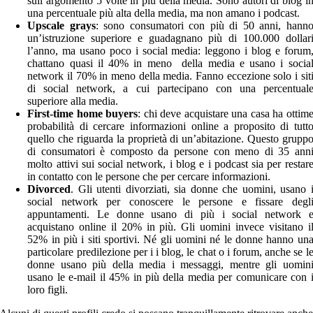
sull’argomento 5 volte in più della media. Sono autori di blog i
una percentuale più alta della media, ma non amano i podcast.
Upscale grays
: sono consumatori con più di 50 anni, hann
un’istruzione superiore e guadagnano più di 100.000 dollar
l’anno, ma usano poco i social media: leggono i blog e forum
chattano quasi il 40% in meno della media e usano i socia
network il 70% in meno della media. Fanno eccezione solo i sit
di social network, a cui partecipano con una percentual
superiore alla media.
First-time home buyers
: chi deve acquistare una casa ha ottim
probabilità di cercare informazioni online a proposito di tutt
quello che riguarda la proprietà di un’abitazione. Questo grupp
di consumatori è composto da persone con meno di 35 ann
molto attivi sui social network, i blog e i podcast sia per restar
in contatto con le persone che per cercare informazioni.
Divorced
. Gli utenti divorziati, sia donne che uomini, usano 
social network per conoscere le persone e fissare degl
appuntamenti. Le donne usano di più i social network 
acquistano online il 20% in più. Gli uomini invece visitano i
52% in più i siti sportivi. Né gli uomini né le donne hanno un
particolare predilezione per i i blog, le chat o i forum, anche se l
donne usano più della media i messaggi, mentre gli uomin
usano le e-mail il 45% in più della media per comunicare con 
loro figli.