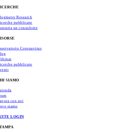
ICERCHE
logmeter Research
icerche pubblicate
ontatta un consulente
ISORSE
sservatorio Coronavirus
log
ebinar
icerche pubblicate
venti
HI SIAMO
zienda
eam
avora con noi
ove siamo
UITE LOGIN
TAMPA