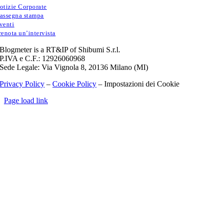
otizie Corporate
assegna stampa
venti
renota un’intervista
Blogmeter is a RT&IP of Shibumi S.r.l.
P.IVA e C.F.: 12926060968
Sede Legale: Via Vignola 8, 20136 Milano (MI)
Privacy Policy
–
Cookie Policy
–
Impostazioni dei Cookie
Page load link
Torna
in
cima