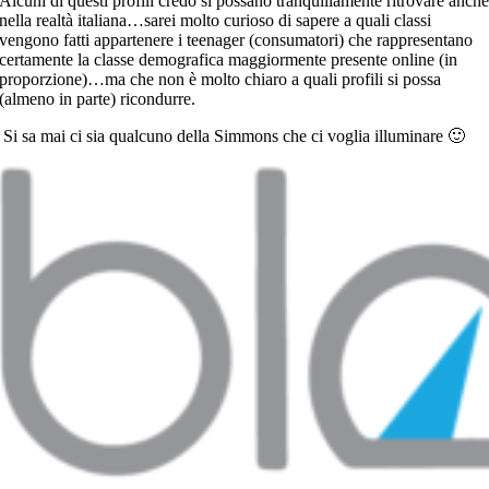
Alcuni di questi profili credo si possano tranquillamente ritrovare anch
nella realtà italiana…sarei molto curioso di sapere a quali classi
vengono fatti appartenere i teenager (consumatori) che rappresentano
certamente la classe demografica maggiormente presente online (in
proporzione)…ma che non è molto chiaro a quali profili si possa
(almeno in parte) ricondurre.
Si sa mai ci sia qualcuno della Simmons che ci voglia illuminare 🙂