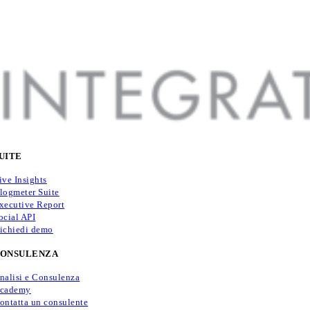
UITE
ive Insights
logmeter Suite
xecutive Report
ocial API
ichiedi demo
ONSULENZA
nalisi e Consulenza
cademy
ontatta un consulente