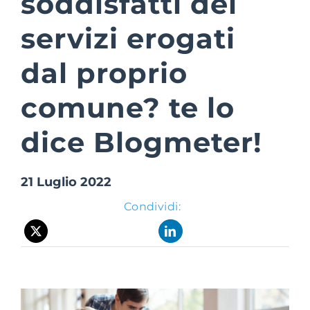
soddisfatti dei
servizi erogati
Suite Login
dal proprio
comune? te lo
dice Blogmeter!
21 Luglio 2022
Condividi: