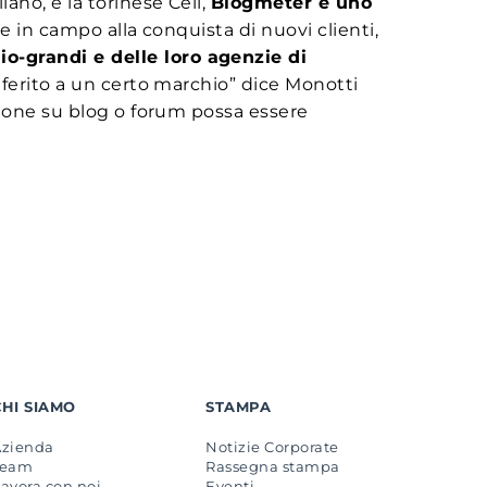
ano, e la torinese Celi,
Blogmeter è uno
re in campo alla conquista di nuovi clienti,
io-grandi e delle loro agenzie di
riferito a un certo marchio” dice Monotti
zione su blog o forum possa essere
CHI SIAMO
STAMPA
Azienda
Notizie Corporate
Team
Rassegna stampa
avora con noi
Eventi