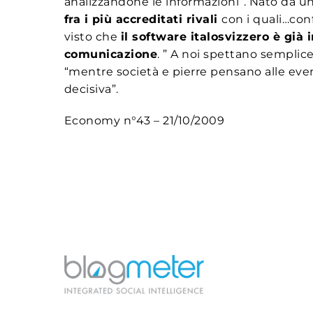
analizzandone le informazioni”. Nato da un
fra i più accreditati rivali
con i quali…conf
visto che
il software italosvizzero è già
comunicazione
. ” A noi spettano semplice
“mentre società e pierre pensano alle even
decisiva”.
Economy n°43 – 21/10/2009