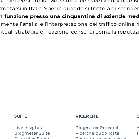
a joint-venture fra Me-Source, con sedi a Lugano e Mil
rontarsi in Italia. Specie quando si tratterà di scende
 in funzione presso una cinquantina di aziende med
mente l’analisi e l’interpretazione del traffico online 
tuali strategie di reazione, consci di come la reputa
SUITE
RICERCHE
Live Insights
Blogmeter Research
Blogmeter Suite
Ricerche pubblicate
Executive Report
Contatta un consulente
L