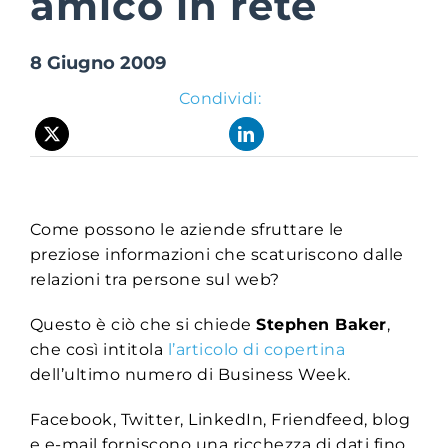
amico in rete
8 Giugno 2009
Suite Login
Condividi:
Come possono le aziende sfruttare le
preziose informazioni che scaturiscono dalle
relazioni tra persone sul web?
Questo è ciò che si chiede
Stephen Baker
,
che così intitola
l’articolo di copertina
dell’ultimo numero di Business Week.
Facebook, Twitter, LinkedIn, Friendfeed, blog
e e-mail forniscono una ricchezza di dati fino