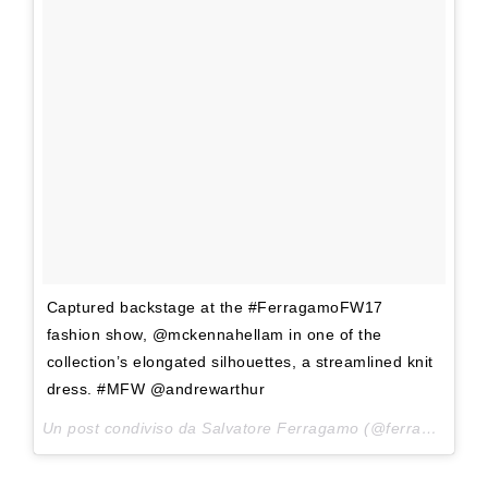
Captured backstage at the #FerragamoFW17
fashion show, @mckennahellam in one of the
collection’s elongated silhouettes, a streamlined knit
dress. #MFW @andrewarthur
Un post condiviso da Salvatore Ferragamo (@ferragamo) in data: