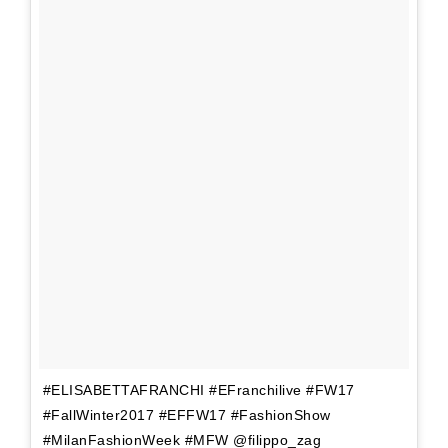
#ELISABETTAFRANCHI #EFranchilive #FW17
#FallWinter2017 #EFFW17 #FashionShow
#MilanFashionWeek #MFW @filippo_zag