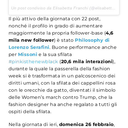
Un post condiviso da Elisabetta Franchi (@elisabettafranchi) in data:
Il più attivo della giornata con 22 post,
nonché il profilo in grado di aumentare
maggiormente la propria follower-base (
4,6
mila new follower
) è stato
Philosophy di
Lorenzo Serafini
. Buone performance anche
per
Missoni
e la sua sfilata
#pinkisthenewblack
(
20,6 mila interazioni
),
durante la quale la passerella della fashion
week si è trasformata in un palcoscenico dei
diritti umani, con la sfilata dei cappellini rosa
con le orecchie da gatto, diventati il simbolo
delle Women’s march contro Trump, che la
fashion designer ha anche regalato a tutti gli
ospiti della sfilata.
Nella giornata di ieri,
domenica 26 febbraio
,