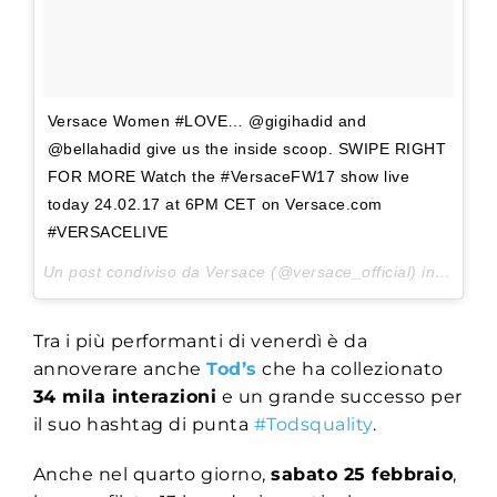
Versace Women #LOVE… @gigihadid and
@bellahadid give us the inside scoop. SWIPE RIGHT
FOR MORE Watch the #VersaceFW17 show live
today 24.02.17 at 6PM CET on Versace.com
#VERSACELIVE
Un post condiviso da Versace (@versace_official) in data:
2
Tra i più performanti di venerdì è da
annoverare anche
Tod’s
che ha collezionato
34 mila interazioni
e un grande successo per
il suo hashtag di punta
#Todsquality
.
Anche nel quarto giorno,
sabato 25 febbraio
,