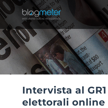
Salta
al
contenuto
Intervista al GR
elettorali online