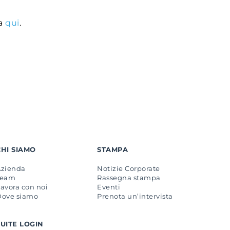
va
qui
.
CHI SIAMO
STAMPA
Azienda
Notizie Corporate
Team
Rassegna stampa
avora con noi
Eventi
Dove siamo
Prenota un’intervista
SUITE LOGIN