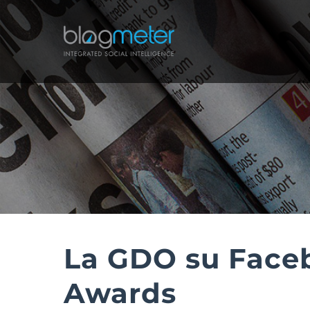
Salta
al
contenuto
La GDO su Faceb
Awards