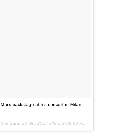
Mars backstage at his concert in Milan.
) in data:
20 Giu 2017 alle ore 08:58 PDT