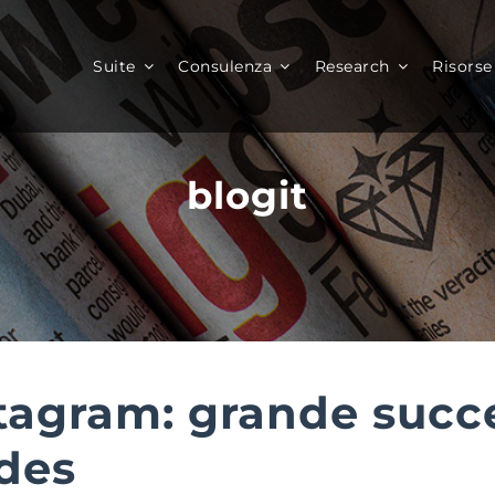
Suite
Consulenza
Research
Risorse
blogit
tagram: grande succ
des