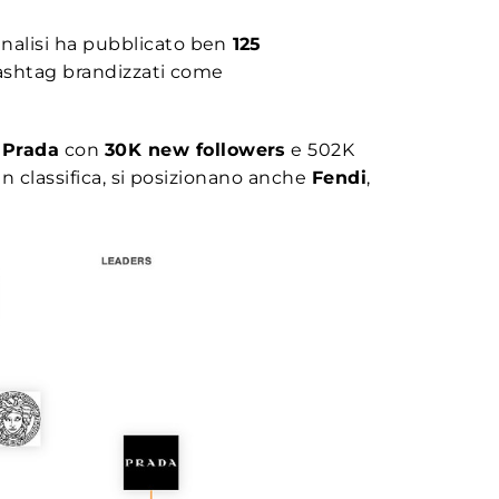
analisi ha pubblicato ben
125
hashtag brandizzati come
o
Prada
con
30K new followers
e 502K
In classifica, si posizionano anche
Fendi
,