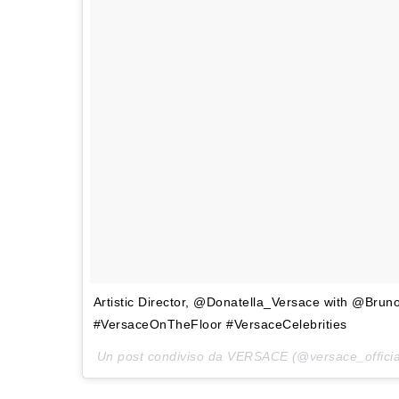
Artistic Director, @Donatella_Versace with @Bruno
#VersaceOnTheFloor #VersaceCelebrities
Un post condiviso da VERSACE (@versace_official