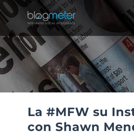
Salta
al
contenuto
La #MFW su Ins
con Shawn Men