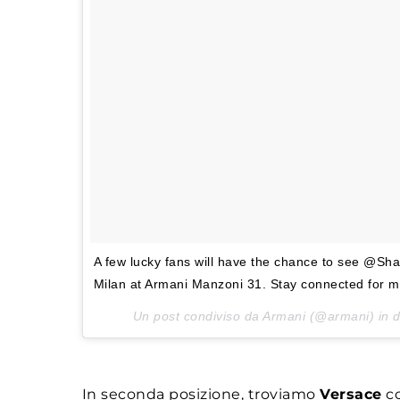
A few lucky fans will have the chance to see @Sh
Milan at Armani Manzoni 31. Stay connected for 
Un post condiviso da Armani (@armani) in 
In seconda posizione, troviamo
Versace
co