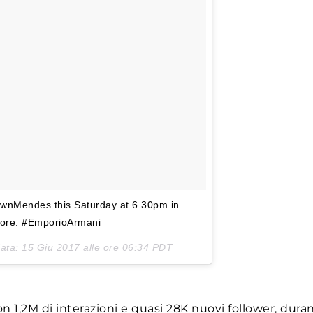
awnMendes this Saturday at 6.30pm in
more. #EmporioArmani
data:
15 Giu 2017 alle ore 06:34 PDT
n 1,2M di interazioni e quasi 28K nuovi follower, dura