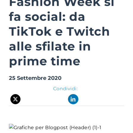
Fashion Week si
fa social: da
Suite Login
TikTok e Twitch
alle sfilate in
prime time
25 Settembre 2020
Condividi: