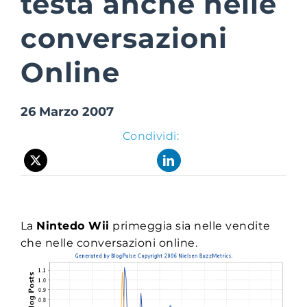
testa anche nelle
conversazioni
Suite Login
Online
26 Marzo 2007
Condividi:
La
Nintedo Wii
primeggia sia nelle vendite
che nelle conversazioni online.