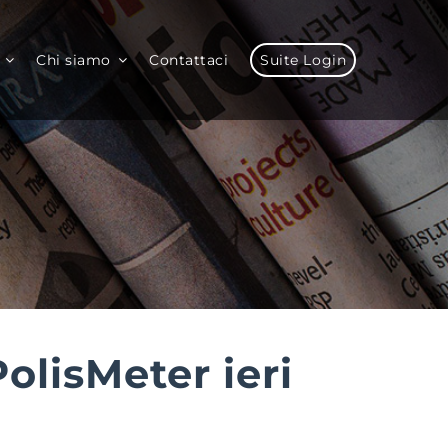
Chi siamo
Contattaci
Suite Login
olisMeter ieri