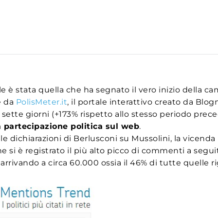
lle è stata quella che ha segnato il vero inizio della 
te da
PolisMeter.it
, il portale interattivo creato da Blo
i sette giorni (+173% rispetto allo stesso periodo pre
 partecipazione politica sul web
.
 dichiarazioni di Berlusconi su Mussolini, la vicenda MP
e si è registrato il più alto picco di commenti a seguit
ivando a circa 60.000 ossia il 46% di tutte quelle rig