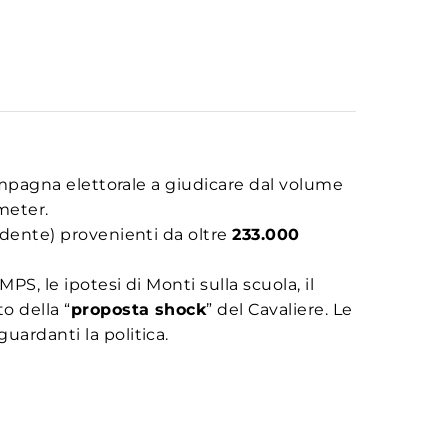
campagna elettorale a giudicare dal volume
gmeter.
cedente) provenienti da oltre
233.000
S, le ipotesi di Monti sulla scuola, il
o della “
proposta shock
” del Cavaliere. Le
uardanti la politica.