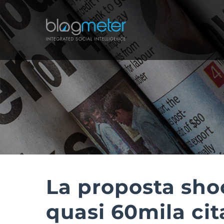
Salta
al
contenuto
La proposta shoc
quasi 60mila cit