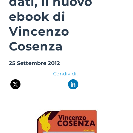
dati, il nuovo
ebook di
Suite Login
Vincenzo
Cosenza
25 Settembre 2012
Condividi: