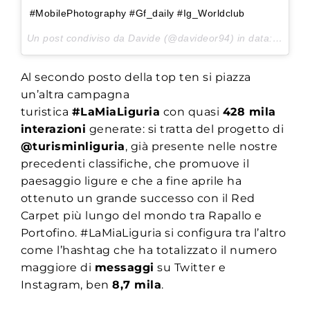
#MobilePhotography #Gf_daily #Ig_Worldclub
Un post condiviso da Davide (@davideor94) in data:
29 Mar
Al secondo posto della top ten si piazza
un’altra campagna
turistica
#LaMiaLiguria
con quasi
428 mila
interazioni
generate: si tratta del progetto di
@turisminliguria
, già presente nelle nostre
precedenti classifiche, che promuove il
paesaggio ligure e che a fine aprile ha
ottenuto un grande successo con il Red
Carpet più lungo del mondo tra Rapallo e
Portofino. #LaMiaLiguria si configura tra l’altro
come l’hashtag che ha totalizzato il numero
maggiore di
messaggi
su Twitter e
Instagram, ben
8,7 mila
.