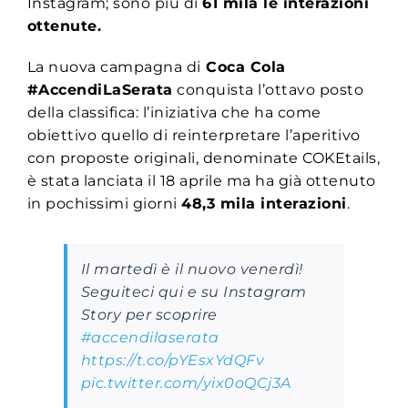
Instagram; sono più di
61 mila le interazioni
ottenute.
La nuova campagna di
Coca Cola
#AccendiLaSerata
conquista l’ottavo posto
della classifica: l’iniziativa che ha come
obiettivo quello di
reinterpretare l’aperitivo
con proposte originali, denominate COKEtails,
è stata
lanciata il 18 aprile ma ha già ottenuto
in pochissimi giorni
48,3 mila interazioni
.
Il martedì è il nuovo venerdì!
Seguiteci qui e su Instagram
Story per scoprire
#accendilaserata
https://t.co/pYEsxYdQFv
pic.twitter.com/yix0oQCj3A