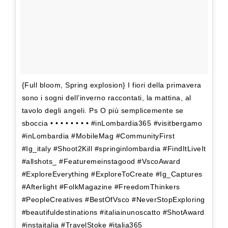
{Full bloom, Spring explosion} I fiori della primavera
sono i sogni dell’inverno raccontati, la mattina, al
tavolo degli angeli. Ps O più semplicemente se
sboccia • • • • • • • • #inLombardia365 #visitbergamo
#inLombardia #MobileMag #CommunityFirst
#Ig_italy #Shoot2Kill #springinlombardia #FindItLiveIt
#allshots_ #Featuremeinstagood #VscoAward
#ExploreEverything #ExploreToCreate #Ig_Captures
#Afterlight #FolkMagazine #FreedomThinkers
#PeopleCreatives #BestOfVsco #NeverStopExploring
#beautifuldestinations #italiainunoscatto #ShotAward
#instaitalia #TravelStoke #italia365