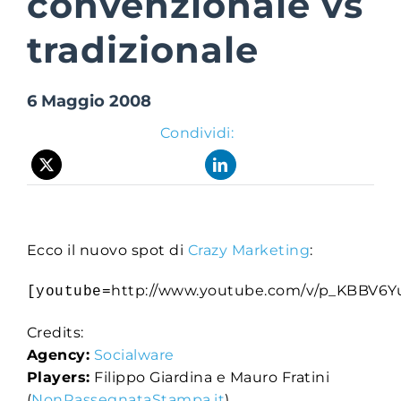
convenzionale vs
tradizionale
Suite Login
6 Maggio 2008
Condividi:
Ecco il nuovo spot di
Crazy Marketing
:
http://www.youtube.com/v/p_KBBV6Y
[youtube=
Credits:
Agency:
Socialware
Players:
Filippo Giardina e Mauro Fratini
(
NonRassegnataStampa.it
)