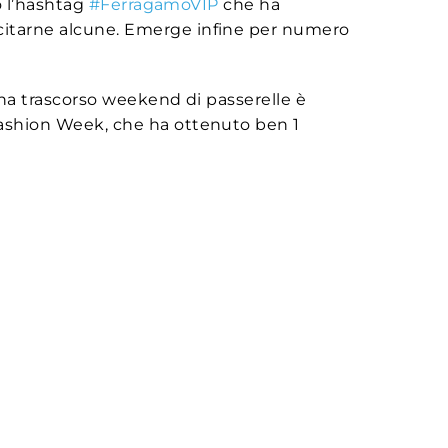
o l’hashtag
#FerragamoVIP
che ha
 citarne alcune. Emerge infine per numero
na trascorso weekend di passerelle è
 Fashion Week, che ha ottenuto ben 1