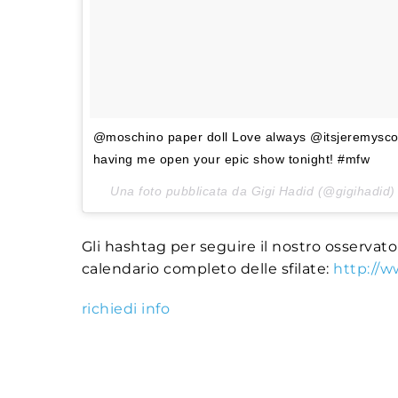
@moschino paper doll Love always @itsjeremyscot
having me open your epic show tonight! #mfw
Una foto pubblicata da Gigi Hadid (@gigihadid)
Gli hashtag per seguire il nostro osservato
calendario completo delle sfilate:
http://w
richiedi info