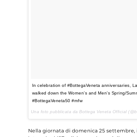
In celebration of #BottegaVeneta anniversaries, L
walked down the Women’s and Men’s Spring/Summ
#BottegaVeneta50 #mfw
Una foto pubblicata da Bottega Veneta Official (@
Nella giornata di domenica 25 settembre, i