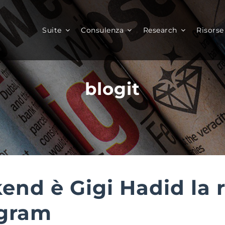
Suite
Consulenza
Research
Risorse
blogit
nd è Gigi Hadid la r
agram