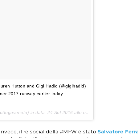
auren Hutton and Gigi Hadid (@gigihadid)
er 2017 runway earlier today
bottegaveneta) in data:
24 Set 2016 alle ore 03:37 PDT
nvece, il re social della #MFW è stato
Salvatore Fer