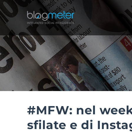
Salta
al
contenuto
#MFW: nel weeke
sfilate e di Inst