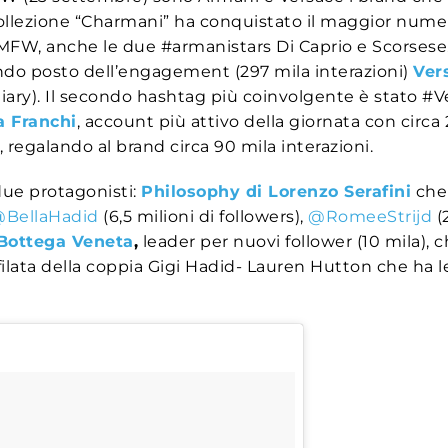
ollezione “Charmani” ha conquistato il maggior numero 
a #MFW, anche le due #armanistars Di Caprio e Scorses
condo posto dell’engagement (297 mila interazioni)
Ver
iary). Il secondo hashtag più coinvolgente è stato #
a Franchi
, account più attivo della giornata con circa 2
regalando al brand circa 90 mila interazioni.
 due protagonisti:
Philosophy di Lorenzo Serafini
che 
BellaHadid
(6,5 milioni di followers),
@RomeeStrijd
(
Bottega Veneta
,
leader per nuovi follower (10 mila), 
sfilata della coppia Gigi Hadid- Lauren Hutton che ha 