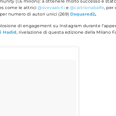
munity (1,6 milioni): a ottenere molto successo è stat
es come le attrici
@svevaalviti
e
@caitrionabalfe
, per
 per numero di autori unici (269)
Dsquared2
.
splosione di engagement su Instagram durante l’appe
i Hadid
, rivelazione di questa edizione della Milano