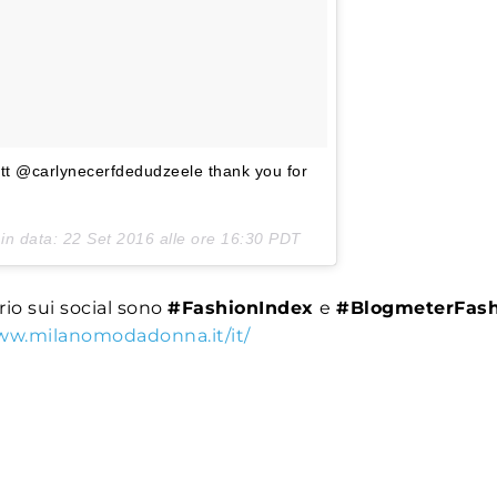
t @carlynecerfdedudzeele thank you for
 in data:
22 Set 2016 alle ore 16:30 PDT
rio sui social sono
#FashionIndex
e
#BlogmeterFash
ww.milanomodadonna.it/it/