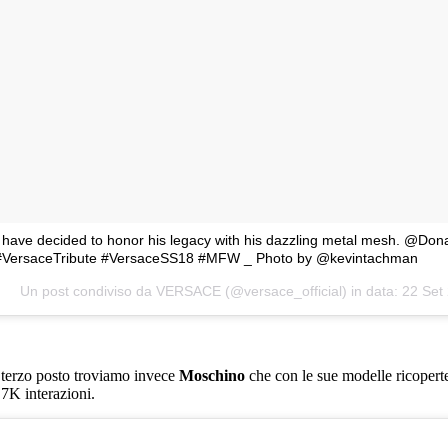
I have decided to honor his legacy with his dazzling metal mesh. @Don
#VersaceTribute #VersaceSS18 #MFW _ Photo by @kevintachman
Un post condiviso da VERSACE (@versace_official) in data:
22 Set
 terzo posto troviamo invece
Moschino
che con le sue modelle ricoperte
,7K interazioni.