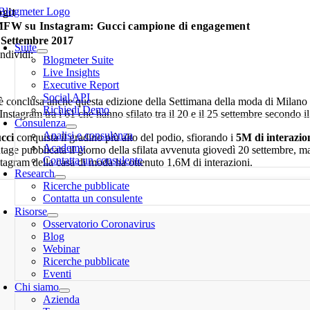
Salta
ogit
al
FW su Instagram: Gucci campione di engagement
oggle
contenuto
 Settembre 2017
avigation
Suite
ndividi:
Blogmeter Suite
Live Insights
Executive Report
Social API
 è conclusa anche questa edizione della Settimana della moda di Milano 
Richiedi Demo
Instagram tra i 61 che hanno sfilato tra il 20 e il 25 settembre secondo i
Consulenza
Analisi e consulenza
cci
conquista il gradino più alto del podio, sfiorando i
5M di interazio
Academy
tage pubblicata il giorno della sfilata avvenuta giovedì 20 settembre, m
Contatta un consulente
stagram della casa di moda ha ottenuto 1,6M di interazioni.
Research
Ricerche pubblicate
Contatta un consulente
Risorse
Osservatorio Coronavirus
Blog
Webinar
Ricerche pubblicate
Eventi
Chi siamo
Azienda