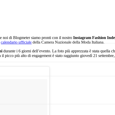
e noi di Blogmeter siamo pronti con il nostro
Instagram Fashion Ind
l
calendario ufficiale
della Camera Nazionale della Moda Italiana.
ni
durante i 6 giorni dell’evento. La foto più apprezzata è stata quella c
a il picco più alto di engagement è stato raggiunto giovedì 21 settembre,