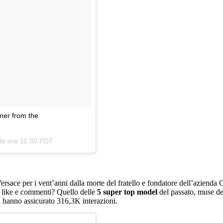
mer from the
lle ore 11:30 PDT
sace per i vent’anni dalla morte del fratello e fondatore dell’azienda 
iù like e commenti? Quello delle
5 super top model
del passato, muse de
hanno assicurato 316,3K interazioni.