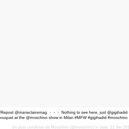
#Repost @marieclairemag ・・・ Nothing to see here, just @gigihadid c
bouquet at the @moschino show in Milan #MFW #gigihadid #moschino 
Un post condiviso da Moschino (@moschino) in data:
21 Set 20