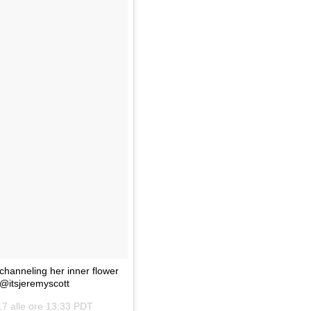
hanneling her inner flower
@itsjeremyscott
17 alle ore 13:33 PDT