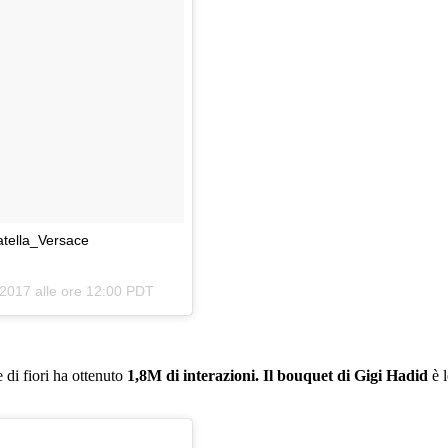
atella_Versace
 2017 alle ore 12:00 PDT
 di fiori ha ottenuto
1,8M di interazioni. Il bouquet di Gigi Hadid
è l