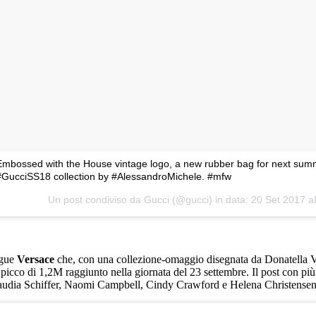
Embossed with the House vintage logo, a new rubber bag for next sum
#GucciSS18 collection by #AlessandroMichele. #mfw
Un post condiviso da Gucci (@gucci) in data:
20 Set 2017 a
gue
Versace
che, con una collezione-omaggio disegnata da Donatella Ver
 picco di 1,2M raggiunto nella giornata del 23 settembre. Il post con p
audia Schiffer, Naomi Campbell, Cindy Crawford e Helena Christensen 