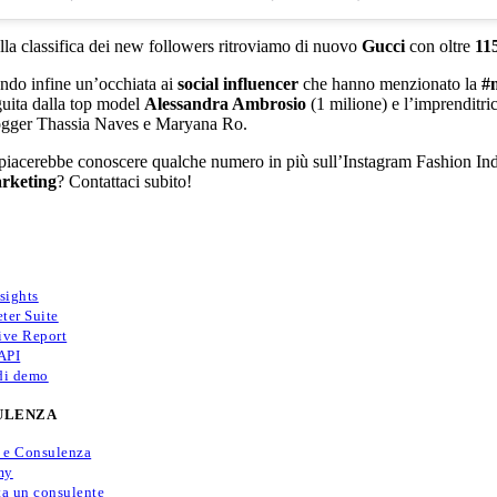
lla classifica dei new followers ritroviamo di nuovo
Gucci
con oltre
11
ndo infine un’occhiata ai
social influencer
che hanno menzionato la
#
guita dalla top model
Alessandra Ambrosio
(1 milione) e l’imprenditri
ogger Thassia Naves e Maryana Ro.
 piacerebbe conoscere qualche numero in più sull’Instagram Fashion Ind
rketing
? Contattaci subito!
sights
ter Suite
ive Report
API
di demo
ULENZA
i e Consulenza
my
ta un consulente