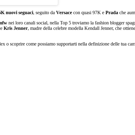
5K nuovi seguaci
, seguito da
Versace
con quasi 97K e
Prada
che aume
mfw
nei loro canali social, nella Top 5 troviamo la fashion blogger spa
ce
Kris Jenner
, madre della celebre modella Kendall Jenner, che ottien
ex o scoprire come possiamo supportarti nella definizione delle tua c