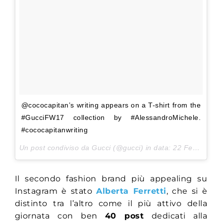
@cococapitan’s writing appears on a T-shirt from the
#GucciFW17 collection by #AlessandroMichele.
#cococapitanwriting
Un post condiviso da Gucci (@gucci) in data:
22 Feb 2017 alle ore 07:47 PST
Il secondo fashion brand più appealing su
Instagram è stato
Alberta Ferretti
, che si è
distinto tra l’altro come il più attivo della
giornata con ben
40 post
dedicati alla