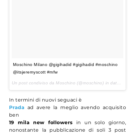
Moschino Milano @gigihadid #gigihadid #moschino
@itsjeremyscott #mfw
Un post condiviso da Moschino (@moschino) in data:
23 Fe
In termini di nuovi seguaci è
Prada
ad avere la meglio avendo acquisito
ben
19 mila new followers
in un solo giorno,
nonostante la pubblicazione di soli 3 post