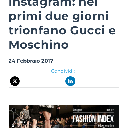
Instagram: nei
primi due giorni
Suite Login
trionfano Gucci e
Moschino
24 Febbraio 2017
Condividi: