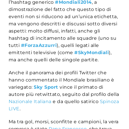
l’hashtag generico
#Mondiali2014
, a
dimostrazione del fatto che questo tipo di
eventi non si riducono ad un’unica etichetta,
ma vengono descritti e discussi sotto diversi
aspetti: molto diffusi, infatti, anche gli
hashtag di incitamento alle squadre (uno su
tutti
#ForzaAzzurri
), quelli legati alle
emittenti televisive (come
#SkyMondiali
),
ma anche quelli delle singole partite.
Anche il panorama dei profili Twitter che
hanno commentato il Mondiale brasiliano è
variegato:
Sky Sport
vince il primato di
autore più retwittato, seguito dal profilo della
Nazionale Italiana
e da quello satirico
Spinoza
LIVE
.
Ma tra gol, morsi, sconfitte e campioni, la vera
sorpresa è stato
Papa Francesco
, che trova