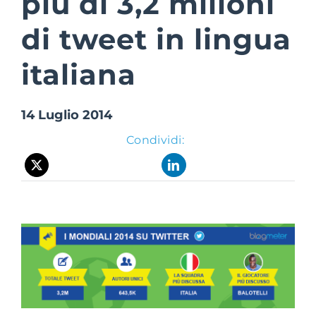
più di 3,2 milioni
di tweet in lingua
Suite Login
italiana
14 Luglio 2014
Condividi: