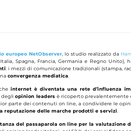
rio europeo NetObserver
, lo studio realizzato da
Harr
Italia, Spagna, Francia, Germania e Regno Unito), h
nti
: i mezzi di comunicazione tradizionali (stampa, ra
 una
convergenza mediatica
.
 che
internet è diventata una rete d’influenza im
o degli
opinion leaders
è ricoperto prevalentemente d
ior parte dei contenuti on line, a condividere le opini
la reputazione delle marche prodotti e servizi
.
rtanza del passaparola on line per la valutazione d