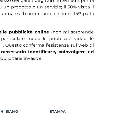
 spesso dei pareri degli altri internauti prima
u un prodotto o un servizio; il 30% visita il
ormare altri internauti e infine il 15% parla
elle pubblicità online
(non mi sorprende
 particolare modo le pubblicità video, le
ali. Questo conferma l’esistenza sul web di
 necessario identificare, coinvolgere ed
blicitarie invasive.
CHI SIAMO
STAMPA