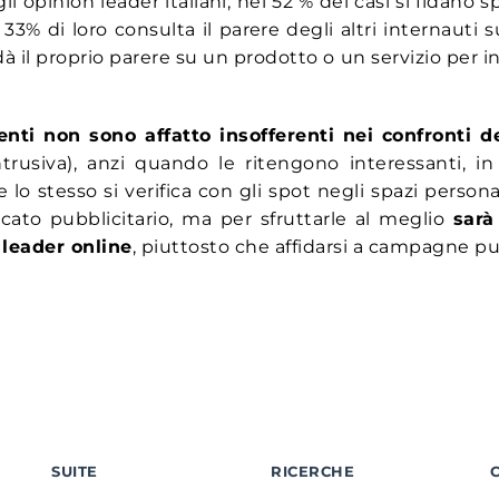
 gli opinion leader italiani, nel 52 % dei casi si fidano
33% di loro consulta il parere degli altri internauti s
à il proprio parere su un prodotto o un servizio per inf
tenti non sono affatto insofferenti nei confronti d
ntrusiva), anzi quando le ritengono interessanti, in
lo stesso si verifica con gli spot negli spazi person
cato pubblicitario, ma per sfruttarle al meglio
sarà
 leader online
, piuttosto che affidarsi a campagne pub
SUITE
RICERCHE