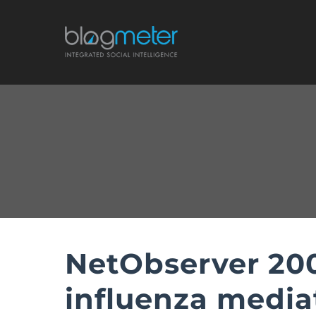
Salta
al
contenuto
NetObserver 200
influenza media