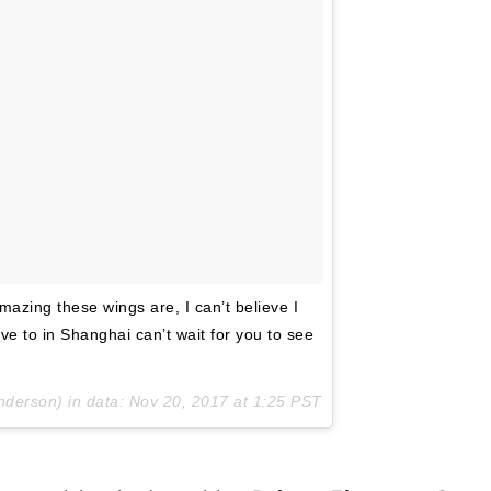
zing these wings are, I can’t believe I
ve to in Shanghai can’t wait for you to see
derson) in data:
Nov 20, 2017 at 1:25 PST