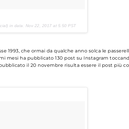
ial) in data:
Nov 22, 2017 at 5:50 PST
asse 1993, che ormai da qualche anno solca le passerel
ltimi mesi ha pubblicato 130 post su Instagram toccand
ubblicato il 20 novembre risulta essere il post più c