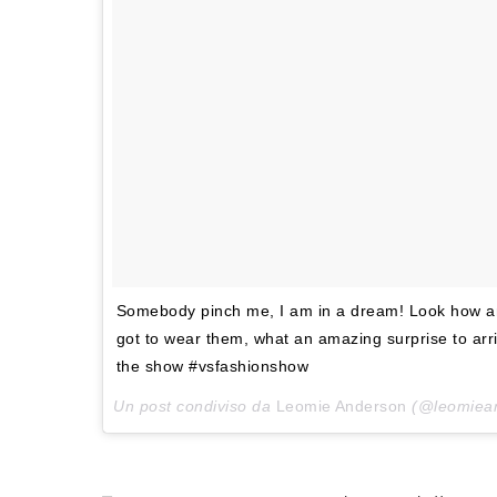
Somebody pinch me, I am in a dream! Look how ama
got to wear them, what an amazing surprise to arri
the show #vsfashionshow
Un post condiviso da
Leomie Anderson
(@leomiean