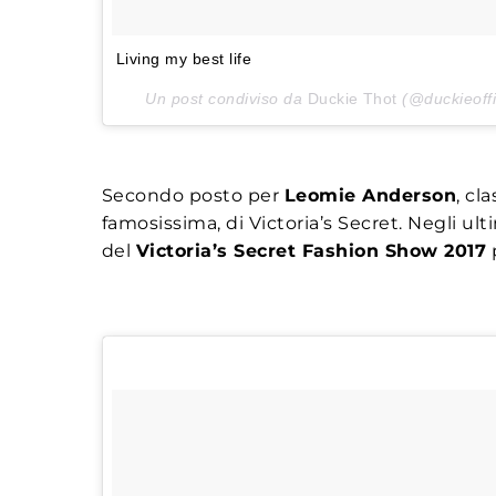
Living my best life
Un post condiviso da
Duckie Thot
(@duckieoffic
Secondo posto per
Leomie Anderson
, cl
famosissima, di Victoria’s Secret. Negli u
del
Victoria’s Secret Fashion Show 2017
p