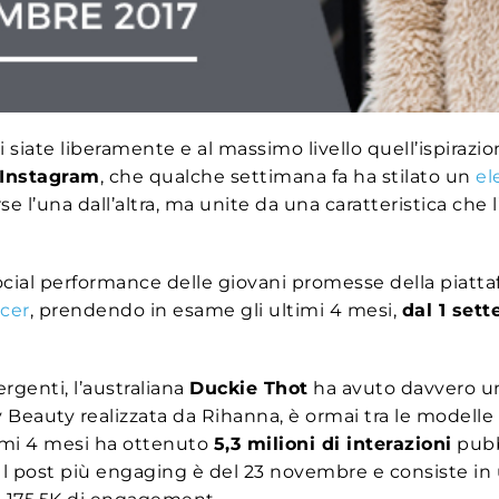
i siate liberamente e al massimo livello quell’ispirazio
 Instagram
, che qualche settimana fa ha stilato un
el
e l’una dall’altra, ma unite da una caratteristica che
ocial performance delle giovani promesse della piatt
ncer
, prendendo in esame gli ultimi 4 mesi,
dal 1 sett
genti, l’australiana
Duckie Thot
ha avuto davvero un
ty Beauty realizzata da Rihanna, è ormai tra le modelle
imi 4 mesi ha ottenuto
5,3 milioni di interazioni
pubb
o. Il post più engaging è del 23 novembre e consiste i