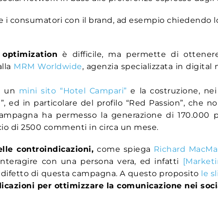
re i consumatori con il brand, ad esempio chiedendo 
 optimization
è difficile, ma permette di ottenere
alla
MRM Worldwide
, agenzia specializzata in digita
di un
mini sito “Hotel Campari”
e la costruzione, nei
i
”, ed in particolare del profilo “Red Passion”, che n
ampagna ha permesso la generazione di 170.000 pagi
ascio di 2500 commenti in circa un mese.
delle controindicazioni,
come spiega
Richard MacMa
interagire con una persona vera, ed infatti
[Market
 difetto di questa campagna. A questo proposito
le s
dicazioni per ottimizzare la comunicazione nei soc