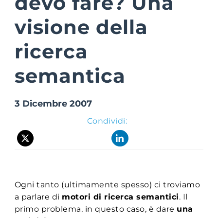
devo fare? Una
visione della
Suite Login
ricerca
semantica
3 Dicembre 2007
Condividi:
Ogni tanto (ultimamente spesso) ci troviamo
a parlare di
motori di ricerca semantici
. Il
primo problema, in questo caso, è dare
una