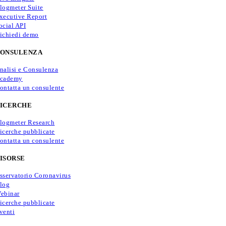
logmeter Suite
xecutive Report
ocial API
ichiedi demo
ONSULENZA
nalisi e Consulenza
cademy
ontatta un consulente
ICERCHE
logmeter Research
icerche pubblicate
ontatta un consulente
ISORSE
sservatorio Coronavirus
log
ebinar
icerche pubblicate
venti