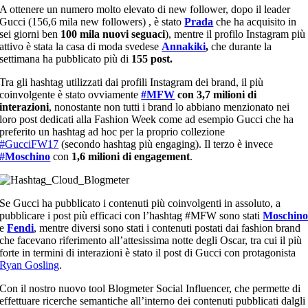
A ottenere un numero molto elevato di new follower, dopo il leader
Gucci (156,6 mila new followers) , è stato
Prada
che ha acquisito in
sei giorni ben
100 mila nuovi seguaci
), mentre il profilo Instagram più
attivo è stata la casa di moda svedese
Annakiki
,
che durante la
settimana ha pubblicato più di
155 post.
Tra gli hashtag utilizzati dai profili Instagram dei brand, il più
coinvolgente è stato ovviamente
#MFW
con 3,7 milioni di
interazioni
, nonostante non tutti i brand lo abbiano menzionato nei
loro post dedicati alla Fashion Week come ad esempio Gucci che ha
preferito un hashtag ad hoc per la proprio collezione
#GucciFW17
(secondo hashtag più engaging). Il terzo è invece
#Moschino
con
1,6 milioni di engagement
.
Se Gucci ha pubblicato i contenuti più coinvolgenti in assoluto, a
pubblicare i post più efficaci con l’hashtag #MFW sono stati
Moschin
e
Fendi
, mentre diversi sono stati i contenuti postati dai fashion brand
che facevano riferimento all’attesissima notte degli Oscar, tra cui il più
forte in termini di interazioni è stato il post di Gucci con protagonista
Ryan Gosling
.
Con il nostro nuovo tool Blogmeter Social Influencer, che permette di
effettuare ricerche semantiche all’interno dei contenuti pubblicati dalgli