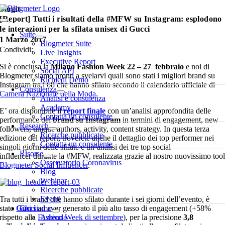
Salta
blogit
al
[Report] Tutti i risultati della #MFW su Instagram: esplodono
Toggle
contenuto
le interazioni per la sfilata unisex di Gucci
Navigation
Suite
1 Marzo 2017
Blogmeter Suite
Condividi:
Live Insights
Executive Report
Si è conclusa la
Milano Fashion Week 22 – 27 febbraio
e noi di
Social API
Blogmeter siamo pronti a svelarvi quali sono stati i migliori brand su
Richiedi Demo
Instagram tra i 68 che hanno sfilato secondo il calendario ufficiale di
Consulenza
Camera Nazionale della Moda
.
Analisi e consulenza
Academy
E’ ora disponibile il
report finale
con un’analisi approfondita delle
Contatta un consulente
performance dei
brand su Instagram
in termini di engagement, new
Research
followers, unique authors, activity, content strategy. In questa terza
Ricerche pubblicate
edizione del report, troverete anche il dettaglio dei top performer nei
Contatta un consulente
singoli giorni delle sfilate e un’analisi dei tre top social
Risorse
influencer durante la #MFW, realizzata grazie al nostro nuovissimo too
Osservatorio Coronavirus
Blogmeter Social Influencer
.
Blog
Webinar
Ricerche pubblicate
Eventi
Tra tutti i brand che hanno sfilato durante i sei giorni dell’evento, è
stato
Gucci
Chi siamo
ad aver generato il più alto tasso di engagement (+58%
rispetto alla
Fashion Week di settembre
Azienda
), per la precisione
3,8