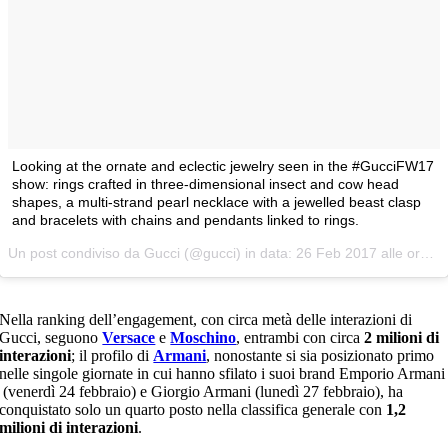
Looking at the ornate and eclectic jewelry seen in the #GucciFW17
show: rings crafted in three-dimensional insect and cow head
shapes, a multi-strand pearl necklace with a jewelled beast clasp
and bracelets with chains and pendants linked to rings.
Un post condiviso da Gucci (@gucci) in data:
26 Feb 2017 alle ore 14:20 PST
Nella ranking dell’engagement, con circa metà delle interazioni di
Gucci, seguono
Versace
e
Moschino
, entrambi con circa
2 milioni di
interazioni
; il profilo di
Armani
, nonostante si sia posizionato primo
nelle singole giornate in cui hanno sfilato i suoi brand Emporio Armani
(venerdì 24 febbraio) e Giorgio Armani (lunedì 27 febbraio), ha
conquistato solo un quarto posto nella classifica generale con
1,2
milioni di interazioni
.