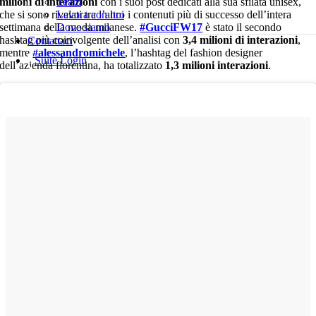
milioni di interazioni
Team
con i suoi post dedicati alla sua sfilata unisex,
che si sono rivelati tra l’altro i contenuti più di successo dell’intera
Lavora con noi
settimana della moda milanese.
Dove siamo
#GucciFW17
è stato il secondo
hashtag più coinvolgente dell’analisi con
3,4 milioni di interazioni
,
Contattaci
mentre
#alessandromichele
, l’hashtag del fashion designer
Suite Login
dell’azienda fiorentina, ha totalizzato
1,3 milioni interazioni
.