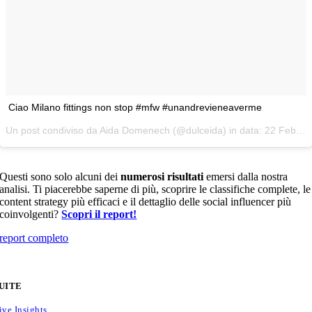
Ciao Milano fittings non stop #mfw #unandrevieneaverme
Un post condiviso da Aida Domenech (@dulceida) in data:
22 Feb 2017 alle ore 05:35 PST
Questi sono solo alcuni dei
numerosi risultati
emersi dalla nostra
analisi. Ti piacerebbe saperne di più, scoprire le classifiche complete, le
content strategy più efficaci e il dettaglio delle social influencer più
coinvolgenti?
Scopri il report!
report completo
UITE
ive Insights