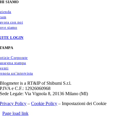
HI SIAMO
zienda
eam
avora con noi
ove siamo
UITE LOGIN
TAMPA
otizie Corporate
assegna stampa
venti
renota un’intervista
Blogmeter is a RT&IP of Shibumi S.r.l.
P.IVA e C.F.: 12926060968
Sede Legale: Via Vignola 8, 20136 Milano (MI)
Privacy Policy
–
Cookie Policy
–
Impostazioni dei Cookie
Page load link
Torna
in
cima