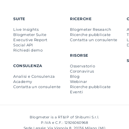
SUITE
RICERCHE
Live Insights
Blogmeter Research
Blogmeter Suite
Ricerche pubblicate
Executive Report
Contatta un consulente
L
Social API
Richiedi demo
RISORSE
CONSULENZA
Osservatorio
Coronavirus
Analisi e Consulenza
Blog
Academy
Webinar
Contatta un consulente
Ricerche pubblicate
Eventi
Blogmeter is a RT&IP of Shibumi S.r.l.
P.IVA e C.F.: 12926060968
Sede Legale: Via Vignola 8, 20136 Milano (MI)