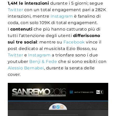
1,4M le interazioni
durante i 5 giorni; segue
Twitter
con un total engagement pari a 282K
interazioni, mentre
Instagram
è fanalino di
coda, con solo 109K di total engagement.
I
contenuti
che più hanno catturato più di
tutti l’attenzione degli utenti
differiscono
sui tre social
: mentre su
Facebook
vince il
post dedicato al musicista Ezio Bosso, su
Twitter
e
Instagram
a trionfare sono i due
youtuber
Benji & Fede
che si sono esibiti con
Alessio Bernabei
, durante la serata delle
cover.