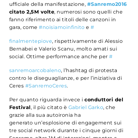
ufficiale della manifestazione,
#Sanremo2016
citato 2,5M volte
, numerosi sono quelli che
fanno riferimento ai titoli delle canzoni in
gara, come
#noisiamoinfinito
e
#
finalmentepiove
, rispettivamente di Alessio
Bernabei e Valerio Scanu, molto amati sui
social. Ottime performance anche per
#
sanremoarcobaleno
,
l’hashtag di protesta
contro le diseguaglianze
, e per l’iniziativa di
Ceres
#S
anremoCeres
.
Per quanto riguarda invece i
conduttori del
Festival
, il più citato è
Gabriel Garko
, che
grazie alla sua autoironia ha
generato un’esplosione di engagement sui
tre social network durante i cinque giorni di