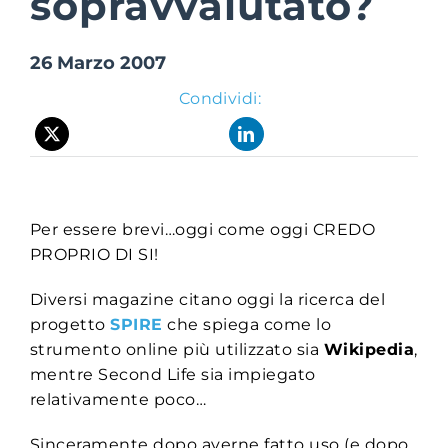
sopravvalutato?
26 Marzo 2007
Suite Login
Condividi:
Per essere brevi…oggi come oggi CREDO
PROPRIO DI SI!
Diversi magazine citano oggi la ricerca del
progetto
SPIRE
che spiega come lo
strumento online più utilizzato sia
Wikipedia
,
mentre Second Life sia impiegato
relativamente poco…
Sinceramente dopo averne fatto uso (e dopo