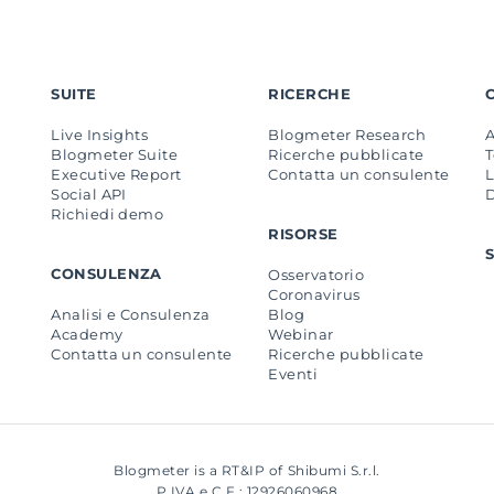
SUITE
RICERCHE
Live Insights
Blogmeter Research
Blogmeter Suite
Ricerche pubblicate
Executive Report
Contatta un consulente
L
Social API
Richiedi demo
RISORSE
CONSULENZA
Osservatorio
Coronavirus
Analisi e Consulenza
Blog
Academy
Webinar
Contatta un consulente
Ricerche pubblicate
Eventi
Blogmeter is a RT&IP of Shibumi S.r.l.
P.IVA e C.F.: 12926060968