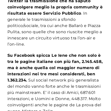
Twitter la trasmissione che ha saputo
coinvolgere meglio la propria community è
risultata essere Servizio Pubblico
. In
generale le trasmissioni a sfondo
politico/sociale, tra cui anche Ballarò e Piazza
Pulita, sono quelle che sono riuscite meglio a
innescare un circuito virtuoso tra l’on-air e
l’on-line.
Su Facebook spicca Le Iene che non solo è
tra le pagine italiane con più fan, 2.145.458,
ma è anche quella col maggior numero di
interazioni nei tre mesi considerati, ben
1.362.234.
Sul social network più generalista
del mondo vanno forte anche le trasmissioni
più mainstream. E’ il caso di Amici, 687.601
interazioni, e Uomini e Donne, 448.317. Molto
coinvolgenti anche le pagine de La prova del