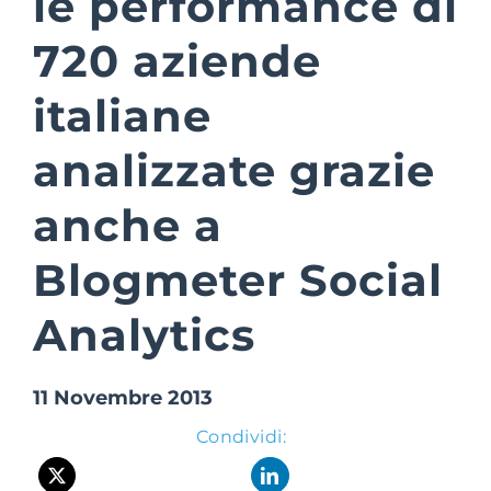
le performance di
720 aziende
Suite Login
italiane
analizzate grazie
anche a
Blogmeter Social
Analytics
11 Novembre 2013
Condividi: