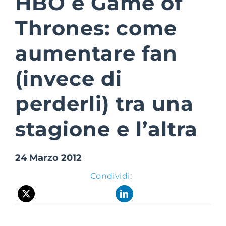
HBO e Game of
Thrones: come
Suite Login
aumentare fan
(invece di
perderli) tra una
stagione e l’altra
24 Marzo 2012
Condividi: