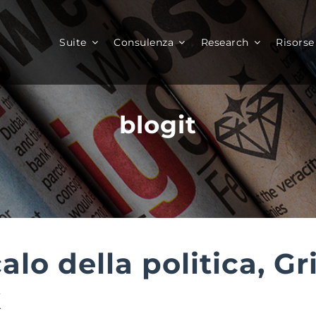
Suite
Consulenza
Research
Risorse
blogit
calo della politica, G
k