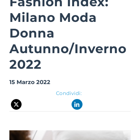
Fashion Index:
Milano Moda
Suite Login
Donna
Autunno/Inverno
2022
15 Marzo 2022
Condividi: