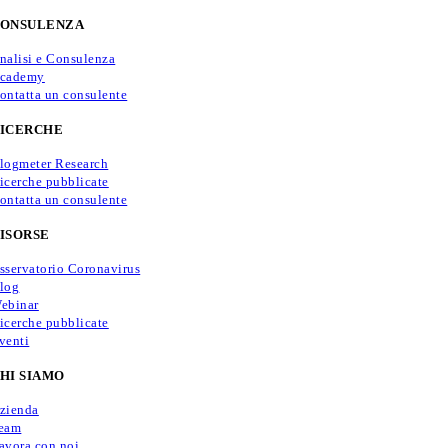
ONSULENZA
nalisi e Consulenza
cademy
ontatta un consulente
ICERCHE
logmeter Research
icerche pubblicate
ontatta un consulente
ISORSE
sservatorio Coronavirus
log
ebinar
icerche pubblicate
venti
HI SIAMO
zienda
eam
avora con noi