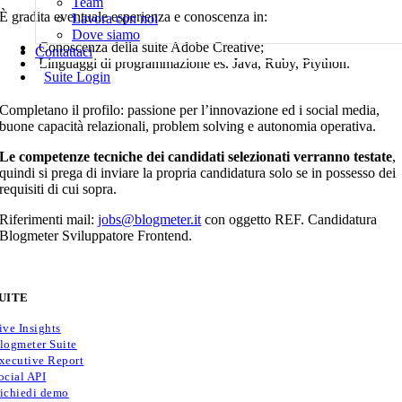
Team
È gradita eventuale esperienza e conoscenza in:
Lavora con noi
Dove siamo
Conoscenza della suite Adobe Creative;
Contattaci
Linguaggi di programmazione es. Java, Ruby, Ptython.
Suite Login
Completano il profilo: passione per l’innovazione ed i social media,
buone capacità relazionali, problem solving e autonomia operativa.
Le competenze tecniche dei candidati selezionati verranno testate
,
quindi si prega di inviare la propria candidatura solo se in possesso dei
requisiti di cui sopra.
Riferimenti mail:
jobs@blogmeter.it
con oggetto REF. Candidatura
Blogmeter Sviluppatore Frontend.
UITE
ive Insights
logmeter Suite
xecutive Report
ocial API
ichiedi demo