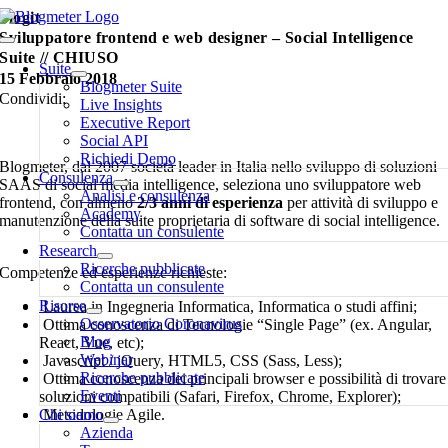
Salta
blogit
al
Sviluppatore frontend e web designer – Social Intelligence
Toggle
contenuto
Suite // CHIUSO
Navigation
Suite
15 Febbraio 2018
Blogmeter Suite
Condividi:
Live Insights
Executive Report
Social API
Richiedi Demo
Blogmeter, dal 2007 società leader in Italia nello sviluppo di soluzioni
Consulenza
SAAS di social media intelligence, seleziona uno sviluppatore web
Analisi e consulenza
frontend, con almeno
2/3 anni di esperienza
per attività di sviluppo e
Academy
manutenzione della suite proprietaria di software di social intelligence.
Contatta un consulente
Research
Ricerche pubblicate
Competenze ed esperienze richieste:
Contatta un consulente
Risorse
Laurea in Ingegneria Informatica, Informatica o studi affini;
Osservatorio Coronavirus
Ottima conoscenza di Tecnologie “Single Page” (ex. Angular,
Blog
React, Vue, etc);
Webinar
Javascript / jQuery, HTML5, CSS (Sass, Less);
Ricerche pubblicate
Ottima conoscenza dei principali browser e possibilità di trovare
Eventi
soluzioni compatibili (Safari, Firefox, Chrome, Explorer);
Chi siamo
Metodologie Agile.
Azienda