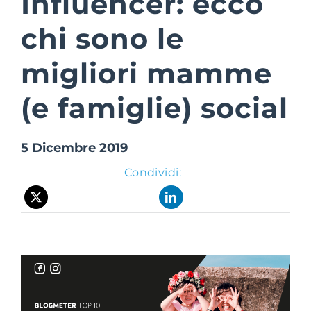
Influencer: ecco
chi sono le
Suite Login
migliori mamme
(e famiglie) social
5 Dicembre 2019
Condividi: