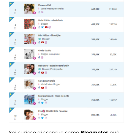
Sei curioso di scoprire come
Blogmeter
può