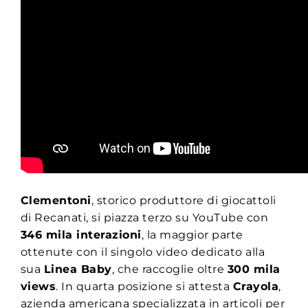
Clementoni
, storico produttore di giocattoli
di Recanati, si piazza terzo su YouTube con
346 mila interazioni
, la maggior parte
ottenute con il singolo video dedicato alla
sua
Linea Baby
, che raccoglie oltre
300 mila
views
. In quarta posizione si attesta
Crayola
,
azienda americana specializzata in articoli per