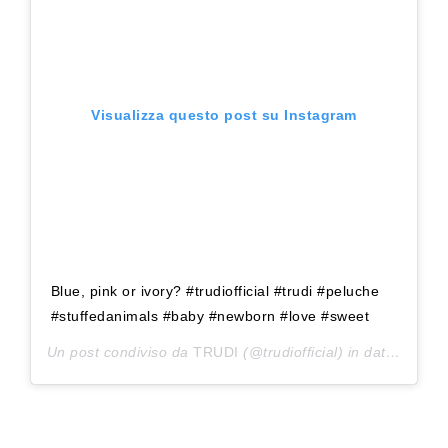
Visualizza questo post su Instagram
Blue, pink or ivory? #trudiofficial #trudi #peluche
#stuffedanimals #baby #newborn #love #sweet
Un post condiviso da
TRUDI
(@trudiofficial) in data:
Nov 7,