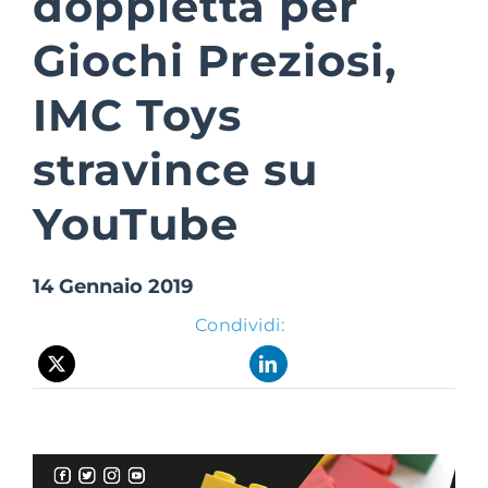
doppietta per
Giochi Preziosi,
Suite Login
IMC Toys
stravince su
YouTube
14 Gennaio 2019
Condividi: