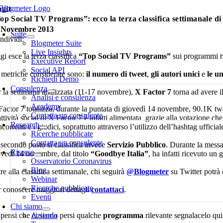
Salta
ogit
al
op Social TV Programs”: ecco la terza classifica settimanale d
oggle
contenuto
 Novembre 2013
avigation
Suite
ndividi:
Blogmeter Suite
Live Insights
i esce la terza classifica
“Top Social TV Programs”
sui programmi tv
Executive Report
Social API
 metriche considerate sono:
il numero di tweet
,
gli autori unici
e
le u
Richiedi Demo
Consulenza
r la settimana analizzata (11-17 novembre),
X Factor 7
torna ad avere 
Analisi e consulenza
Academy
Factor 7 totalizza, durante la puntata di giovedì 14 novembre, 90.1K t
Contatta un consulente
ttività social di X Factor 7 è infatti alimentata grazie alla votazione c
Research
correnti e i giudici, soprattutto attraverso l’utilizzo dell’hashtag ufficia
Ricerche pubblicate
Contatta un consulente
 secondo posto si classifica invece
Servizio Pubblico
. Durante la messa
Risorse
ovedì 14 novembre, dal titolo
“Goodbye Italia”
, ha infatti ricevuto un 
Osservatorio Coronavirus
Blog
re alla classifica settimanale, chi seguirà
@Blogmeter
su Twitter potrà
Webinar
Ricerche pubblicate
r conoscere maggiori dettagli
contattaci
.
Eventi
Chi siamo
 pensi che ci siamo persi qualche
Azienda
programma
rilevante segnalacelo qui