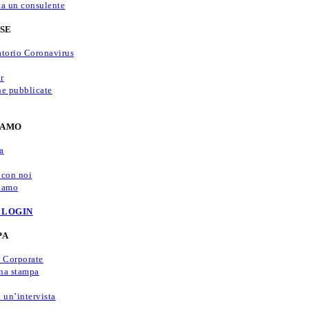
ta un consulente
SE
atorio Coronavirus
r
he pubblicate
IAMO
a
 con noi
iamo
 LOGIN
PA
e Corporate
na stampa
 un’intervista