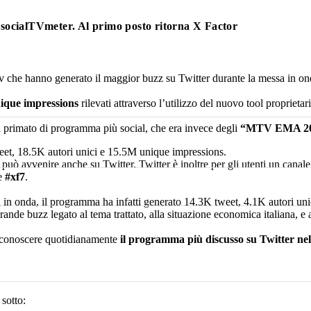
i socialTVmeter. Al primo posto ritorna X Factor
 che hanno generato il maggior buzz su Twitter durante la messa in on
nique impressions
rilevati attraverso l’utilizzo del nuovo tool propriet
il primato di programma più social, che era invece degli
“MTV EMA 2
weet, 18.5K autori unici e 15.5M unique impressions.
he può avvenire anche su Twitter. Twitter è inoltre per gli utenti un can
le
#xf7
.
 in onda, il programma ha infatti generato 14.3K tweet, 4.1K autori un
grande buzz legato al tema trattato, alla situazione economica italiana, e a
 conoscere quotidianamente
il programma più discusso su Twitter nel
 sotto: