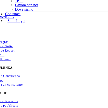
Team
Lavora con noi
Dove siamo
Contattaci
hiedi info
Suite Login
sights
ter Suite
ive Report
API
di demo
ULENZA
i e Consulenza
my
ta un consulente
RCHE
ter Research
he pubblicate