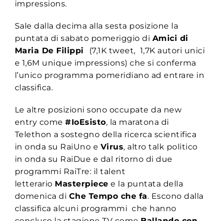
impressions.
Sale dalla decima alla sesta posizione la
puntata di sabato pomeriggio di
Amici di
Maria De Filippi
(7,1K tweet, 1,7K autori unici
e 1,6M unique impressions) che si conferma
l’unico programma pomeridiano ad entrare in
classifica.
Le altre posizioni sono occupate da new
entry come
#IoEsisto
, la maratona di
Telethon a sostegno della ricerca scientifica
in onda su RaiUno e
Virus
, altro talk politico
in onda su RaiDue e dal ritorno di due
programmi RaiTre: il talent
letterario
Masterpiece
e la puntata della
domenica di
Che Tempo che fa
. Escono dalla
classifica alcuni programmi che hanno
concluso la stagione TV come
Ballando con